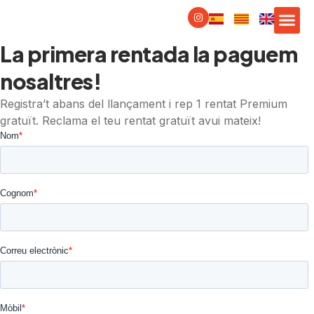
Vés
I
n
al
s
contingut
t
Gestió del
La primera rentada la paguem
a
g
r
nosaltres!
a
m
Registra’t abans del llançament i rep 1 rentat Premium
gratuït. Reclama el teu rentat gratuït avui mateix!