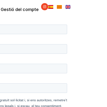
I
n
Gestió del compte
s
t
a
g
r
a
m